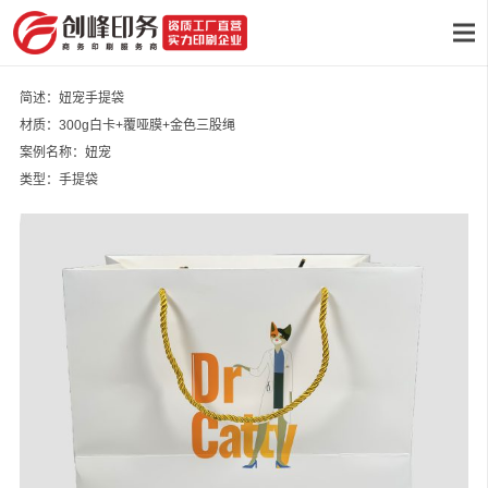
简述：妞宠手提袋
材质：300g白卡+覆哑膜+金色三股绳
案例名称：妞宠
类型：手提袋