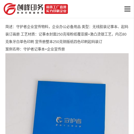
简述：守护者企业宣传物料，企业办公必备用品 类型：无线胶装记事本、起码
装订画册 工艺材质：记事本封面250克哑粉纸覆亚膜+激凸烫银工艺，内芯80
克象牙白单色印刷 宣传册整本250克铜版纸四色印刷起码装订
案例名称：守护者记事本+企业宣传册