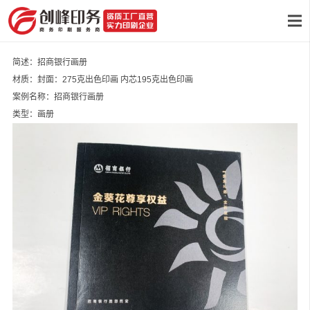
简述：招商银行画册
材质：封面：275克出色印画 内芯195克出色印画
案例名称：招商银行画册
类型：画册