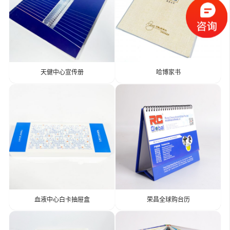
天健中心宣传册
哈博家书
血液中心白卡抽屉盒
荣昌全球购台历