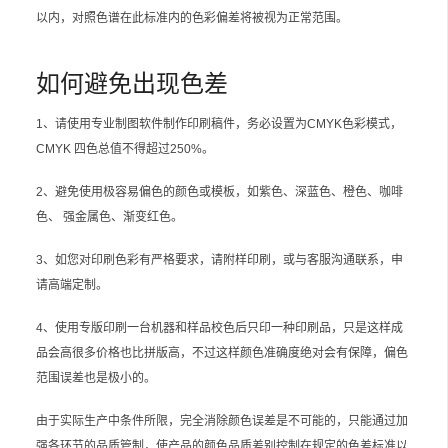
以内，对照色谱在此标准内的色彩偏差将被视为正常范围。
如何避免出现色差
1、请使用专业制图软件制作印刷稿件，务必设置为CMYK色彩模式，
CMYK 四色总值不得超过250%。
2、避免使用极容易偏色的颜色或模板，如紫色、深蓝色、橙色、咖啡
色、 强金属色、渐变红色。
3、如您对印刷色彩有严格要求，请附样印刷，或与客服沟通联系，申
请高端定制。
4、使用专版印刷一台机器和样品校色后只印一种印刷品，只是这样成
品会高很多价格也比拼版高，不过这样颜色准确度绝对会有保障，偏色
范围误差也是极小的。
由于实际生产中条件所限，完全消除颜色误差是不可能的，只能通过加
强各环节的品质管制，使产品的颜色品质差别控制在规定的色差标准以