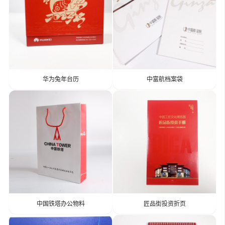
华为兔年台历
中富航档案袋
中国铁塔办公物料
匠品街投资折页