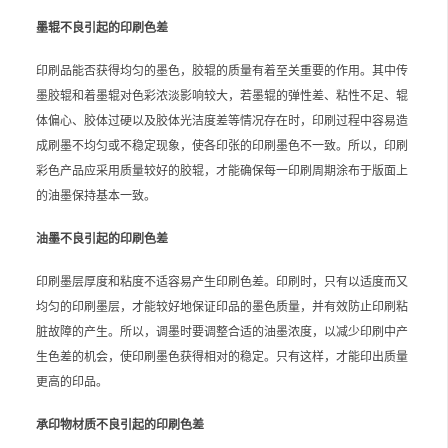
墨辊不良引起的印刷色差
印刷品能否获得均匀的墨色，胶辊的质量有着至关重要的作用。其中传
墨胶辊和着墨辊对色彩浓淡影响较大，若墨辊的弹性差、粘性不足、辊
体偏心、胶体过硬以及胶体光洁度差等情况存在时，印刷过程中容易造
成刷墨不均匀或不稳定现象，使各印张的印刷墨色不一致。所以，印刷
彩色产品应采用质量较好的胶辊，才能确保每一印刷周期涂布于版面上
的油墨保持基本一致。
油墨不良引起的印刷色差
印刷墨层厚度和粘度不适容易产生印刷色差。印刷时，只有以适度而又
均匀的印刷墨层，才能较好地保证印品的墨色质量，并有效防止印刷粘
脏故障的产生。所以，调墨时要调整合适的油墨浓度，以减少印刷中产
生色差的机会，使印刷墨色获得相对的稳定。只有这样，才能印出质量
更高的印品。
承印物材质不良引起的印刷色差