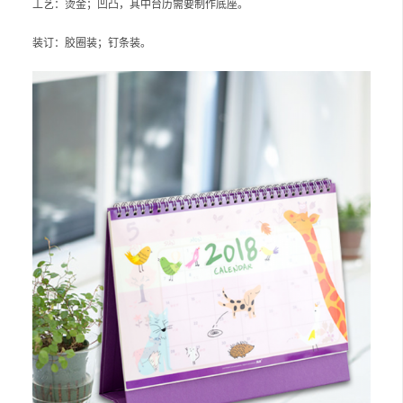
工艺：烫金；凹凸，其中台历需要制作底座。
装订：胶圈装；钉条装。