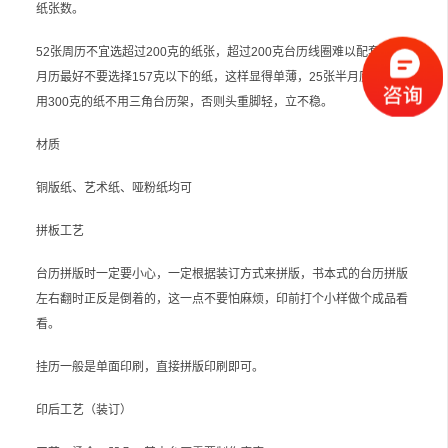
纸张数。
52张周历不宜选超过200克的纸张，超过200克台历线圈难以配套7张双
月历最好不要选择157克以下的纸，这样显得单薄，25张半月历如果选
用300克的纸不用三角台历架，否则头重脚轻，立不稳。
材质
铜版纸、艺术纸、哑粉纸均可
拼板工艺
台历拼版时一定要小心，一定根据装订方式来拼版，书本式的台历拼版
左右翻时正反是倒着的，这一点不要怕麻烦，印前打个小样做个成品看
看。
挂历一般是单面印刷，直接拼版印刷即可。
印后工艺（装订）