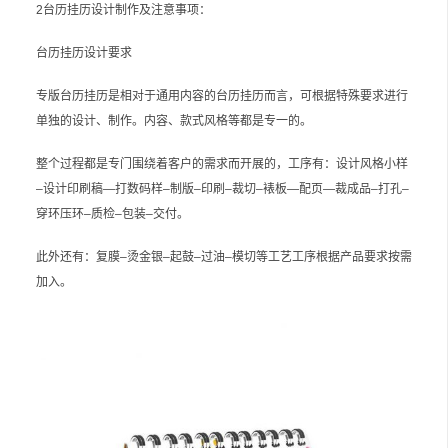
2台历挂历设计制作及注意事项：
台历挂历设计要求
专版台历挂历是相对于通用内容的台历挂历而言，可根据特殊要求进行
单独的设计、制作。内容、款式风格等都是专一的。
整个过程都是专门围绕着客户的需求而开展的，工序有：设计风格小样
–设计印刷稿—打数码样–制版–印刷–裁切–裱板—配页—裁成品–打孔–
穿环压环–质检–包装–交付。
此外还有：复膜–烫金银–起鼓–过油–模切等工艺工序根据产品要求按需
加入。