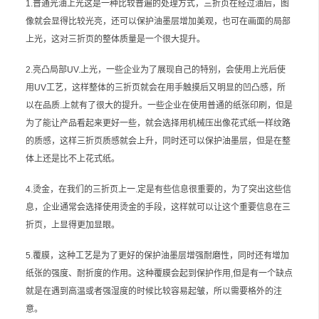
1.普通光油上光这是一种比较普遍的处理方式，三折页在经过油后，图
像就会显得比较光亮，还可以保护油墨层增加美观，也可在画面的局部
上光，这对三折页的整体质量是一个很大提升。
2.亮凸局部UV.上光，一些企业为了展现自己的特别，会使用上光后使
用UV工艺，这样整体的三折页就会在用手触摸后又明显的凹凸感，所
以在品质.上就有了很大的提升。一些企业在使用普通的纸张印刷，但是
为了能让产品看起来更好一些，就会选择用机械压出像花式纸一样纹路
的质感，这样三折页质感就会上升，同时还可以保护油墨层，但是在整
体上还是比不上花式纸。
4.烫金，在我们的三折页上一.定是有些信息很重要的，为了突出这些信
息，企业通常会选择使用烫金的手段，这样就可以让这个重要信息在三
折页，上显得更加显眼。
5.覆膜，这种工艺是为了更好的保护油墨层增强耐磨性，同时还有增加
纸张的强度、耐折度的作用。这种覆膜会起到保护作用,但是有一个缺点
就是在遇到高温或者强湿度的时候比较容易起皱，所以需要格外的注
意。