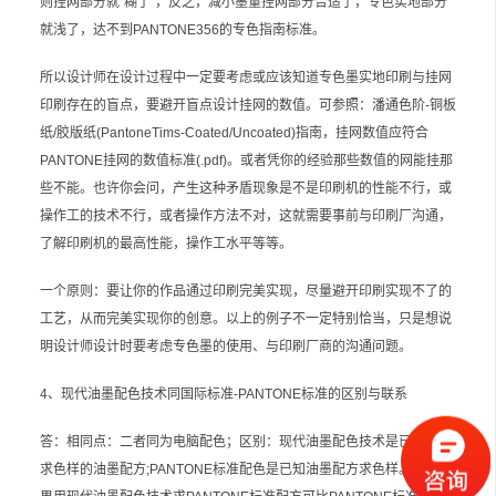
则挂网部分就“糊了”，反之，减小墨量挂网部分合适了，专色实地部分
就浅了，达不到PANTONE356的专色指南标准。
所以设计师在设计过程中一定要考虑或应该知道专色墨实地印刷与挂网
印刷存在的盲点，要避开盲点设计挂网的数值。可参照：潘通色阶-铜板
纸/胶版纸(PantoneTims-Coated/Uncoated)指南，挂网数值应符合
PANTONE挂网的数值标准(.pdf)。或者凭你的经验那些数值的网能挂那
些不能。也许你会问，产生这种矛盾现象是不是印刷机的性能不行，或
操作工的技术不行，或者操作方法不对，这就需要事前与印刷厂沟通，
了解印刷机的最高性能，操作工水平等等。
一个原则：要让你的作品通过印刷完美实现，尽量避开印刷实现不了的
工艺，从而完美实现你的创意。以上的例子不一定特别恰当，只是想说
明设计师设计时要考虑专色墨的使用、与印刷厂商的沟通问题。
4、现代油墨配色技术同国际标准-PANTONE标准的区别与联系
答：相同点：二者同为电脑配色；区别：现代油墨配色技术是已知色样
求色样的油墨配方;PANTONE标准配色是已知油墨配方求色样。问：如