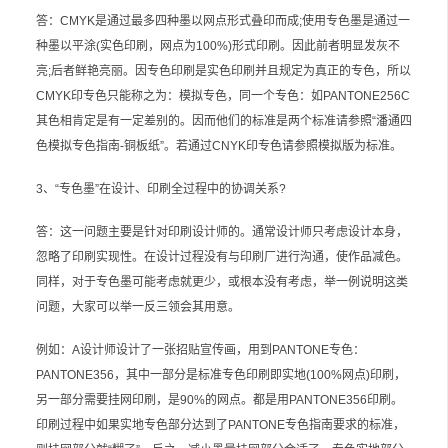
答：CMYK是通过最多四种墨以网点形式叠印而成;使用专色墨是通过一
种墨以平涂(实色印刷，网点为100%)形式印刷。因此前者明显发灰不
亮;后者鲜艳亮丽。因专色印刷是实色印刷并且规定为真正的专色，所以
CMYK印专色只能称之为：模拟专色，同一个专色：如PANTONE256C
其色相肯定是有一定差别的。因而他们的标准是两个标准请参照“潘通四
色模拟专色指南-铜板纸”。若通过CNYK印专色请参照模拟版为标准。
3、“专色墨”在设计、印刷全过程中的协调关系?
答：这一问题主要是针对印刷设计师的。通常设计师只考虑设计本身，
忽略了印刷实现性。在设计过程没有与印刷厂进行沟通，使作品减色。
同样，对于专色墨可能考虑就更少，或根本没有考虑，举一例说明这类
问题，大家可以举一反三领会其用意。
例如：A设计师设计了一张招贴宣传画，用到PANTONE专色：
PANTONE356，其中一部分是标准专色印刷即实地(100%网点)印刷，
另一部分需要挂网印刷，是90%的网点。都是用PANTONE356印刷。
印刷过程中如果实地专色部分达到了PANTONE专色指南要求的标准，