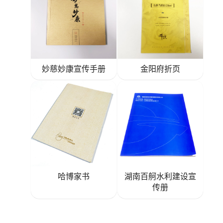
妙慈妙康宣传手册
金阳府折页
哈博家书
湖南百舸水利建设宣
传册