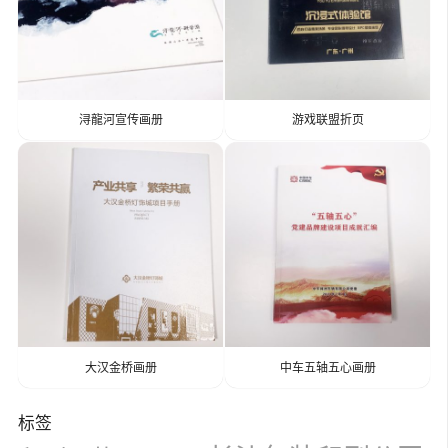
浔龍河宣传画册
游戏联盟折页
大汉金桥画册
中车五轴五心画册
标签