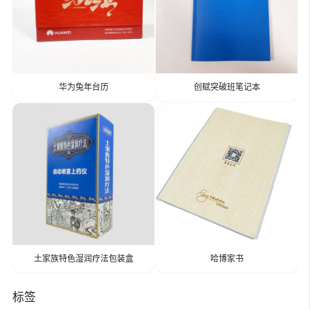
华为兔年台历
创赋突破班笔记本
土家族特色湿润疗法包装盒
哈博家书
标签