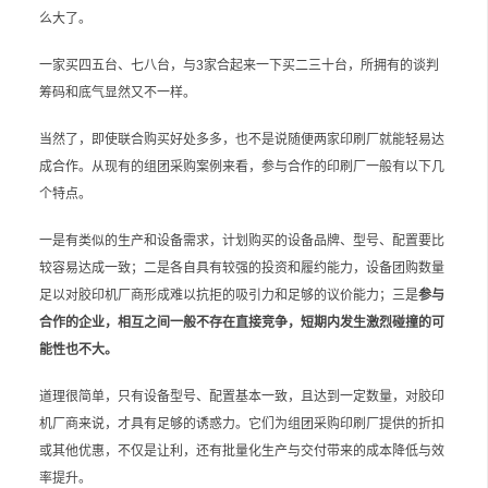
么大了。
一家买四五台、七八台，与3家合起来一下买二三十台，所拥有的谈判
筹码和底气显然又不一样。
当然了，即使联合购买好处多多，也不是说随便两家印刷厂就能轻易达
成合作。从现有的组团采购案例来看，参与合作的印刷厂一般有以下几
个特点。
一是有类似的生产和设备需求，计划购买的设备品牌、型号、配置要比
较容易达成一致；二是各自具有较强的投资和履约能力，设备团购数量
足以对胶印机厂商形成难以抗拒的吸引力和足够的议价能力；三是
参与
合作的企业，相互之间一般不存在直接竞争，短期内发生激烈碰撞的可
能性也不大。
道理很简单，只有设备型号、配置基本一致，且达到一定数量，对胶印
机厂商来说，才具有足够的诱惑力。它们为组团采购印刷厂提供的折扣
或其他优惠，不仅是让利，还有批量化生产与交付带来的成本降低与效
率提升。