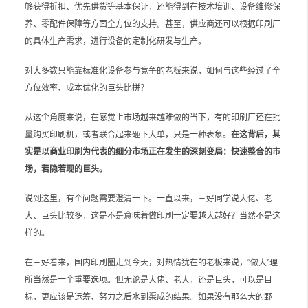
够获得折扣、优先供货等基本保证，还能得到在技术培训、设备维修保
养、零配件保障等方面全方位的支持。甚至，供应商还可以根据印刷厂
的具体生产需求，进行设备的定制化研发与生产。
对大多数只能靠标准化设备参与竞争的老板来说，如何与这些经过了全
方位效率、成本优化的巨头比拼？
从这个角度来说，在感觉上市场越来越难做的当下，有的印刷厂还在批
量购买印刷机，或者联合起来砸下大单，只是一种表象。
在这背后，其
实是以商业印刷为代表的细分市场正在发生的深刻变局：快速整合的市
场，若隐若现的巨头。
说到这里，有个问题需要澄清一下。一直以来，三好同学说大佬、老
大、巨头比较多，这是不是意味着做印刷一定要越大越好？当然不是这
样的。
在三好看来，国内印刷圈走到今天，对热情犹在的老板来说，“做大”理
所当然是一个重要选项。但无论是大佬、老大，还是巨头，可以是目
标，更应该是运筹、努力之后水到渠成的结果。如果没有那么大的野