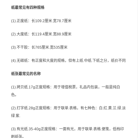
纸最常见有四种规格
(1).正度纸：长109.2厘米.宽78.7厘米
(2).大度纸：长119.4厘米.宽88.9厘米
(3).不干胶：长765厘米.宽535厘米
(4).无碳纸：有正度和大度的规格，但有上纸.中纸.下纸之分，纸价不同
纸张最常见的名称
(1).拷贝纸.17g正度规格：用于增值税票，礼品内包装，一般是纯白
色。
(2).打字纸.28g正度规格：用于联单.表格，有七种色：白.红.黄.兰.绿.淡
绿.紫.
(3).有光纸.35-40g正度规格：一面有光，用于联单.表格.便笺，低档印
刷纸张。