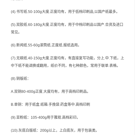
(4).书写纸.50-100g大度.正度均有，用于低档印刷品,以国产纸最多。
(5).双胶纸.60-180g大度.正度均有，用于中档印刷品以国产.合资及进口
常见。
(6).新闻纸.55-60g滚筒纸.正度纸.报纸选用。
(7).无碳纸.40-150g大度.正度均有，有直接复写功能，分上.中.下纸，上
中下纸不能调换或翻用，纸价不同，有七种颜色，常用于联单.表格。
(8).铜版纸：
A.双铜80-400g正度.大度均有，用于高档印刷品。
B.单铜：用于纸盒.纸箱.手挽袋.药盒等中.高档印刷
(9).亚粉纸：105-400g用于雅观.高档彩印。
(10).灰底白版纸：200g以上，上白底灰，用于包装类。