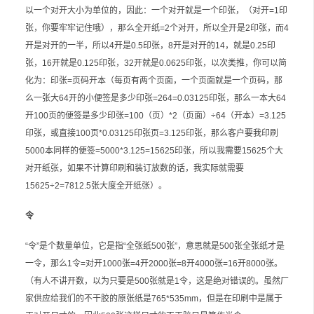
以一个对开大小为单位的，因此：一个对开就是一个印张，（对开=1印
张，你要牢牢记住哦），那么全开纸=2个对开，所以全开是2印张，而4
开是对开的一半，所以4开是0.5印张，8开是对开的14，就是0.25印
张，16开就是0.125印张，32开就是0.0625印张，以次类推，你可以简
化为：印张=页码开本（每页有两个页面，一个页面就是一个页码，那
么一张大64开的小便签是多少印张=264=0.03125印张，那么一本大64
开100页的便签是多少印张=100（页）*2（页面）÷64（开本）=3.125
印张，或直接100页*0.03125印张页=3.125印张，那么客户要我印刷
5000本同样的便签=5000*3.125=15625印张，所以我需要15625个大
对开纸张，如果不计算印刷和装订放数的话，我实际就需要
15625÷2=7812.5张大度全开纸张）。
令
“令”是个数量单位，它是指“全张纸500张”，意思就是500张全张纸才是
一令，那么1令=对开1000张=4开2000张=8开4000张=16开8000张。
（有人不讲开数，以为只要是500张就是1令，这是绝对错误的。虽然厂
家供应给我们的不干胶的原张纸是765*535mm，但是在印刷中是属于