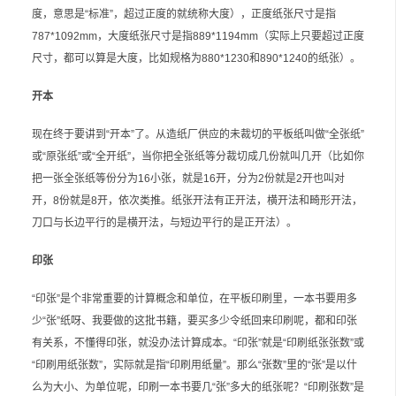
度，意思是“标准”，超过正度的就统称大度），正度纸张尺寸是指
787*1092mm，大度纸张尺寸是指889*1194mm（实际上只要超过正度
尺寸，都可以算是大度，比如规格为880*1230和890*1240的纸张）。
开本
现在终于要讲到“开本”了。从造纸厂供应的未裁切的平板纸叫做“全张纸”
或“原张纸”或“全开纸”，当你把全张纸等分裁切成几份就叫几开（比如你
把一张全张纸等份分为16小张，就是16开，分为2份就是2开也叫对
开，8份就是8开，依次类推。纸张开法有正开法，横开法和畸形开法，
刀口与长边平行的是横开法，与短边平行的是正开法）。
印张
“印张”是个非常重要的计算概念和单位，在平板印刷里，一本书要用多
少“张”纸呀、我要做的这批书籍，要买多少令纸回来印刷呢，都和印张
有关系，不懂得印张，就没办法计算成本。“印张”就是“印刷纸张张数”或
“印刷用纸张数”，实际就是指“印刷用纸量”。那么“张数”里的“张”是以什
么为大小、为单位呢，印刷一本书要几“张”多大的纸张呢？“印刷张数”是