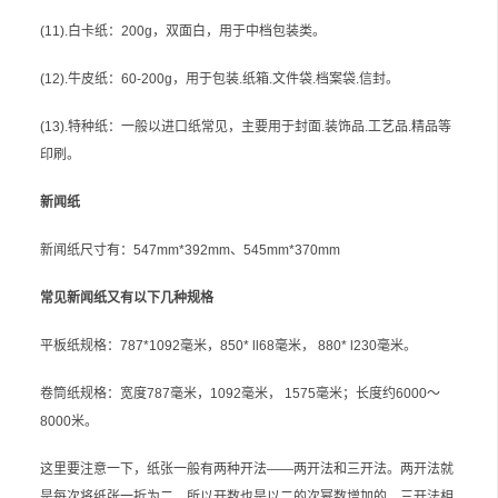
(11).白卡纸：200g，双面白，用于中档包装类。
(12).牛皮纸：60-200g，用于包装.纸箱.文件袋.档案袋.信封。
(13).特种纸：一般以进口纸常见，主要用于封面.装饰品.工艺品.精品等
印刷。
新闻纸
新闻纸尺寸有：547mm*392mm、545mm*370mm
常见新闻纸又有以下几种规格
平板纸规格：787*1092毫米，850* ll68毫米， 880* l230毫米。
卷筒纸规格：宽度787毫米，1092毫米， 1575毫米；长度约6000～
8000米。
这里要注意一下，纸张一般有两种开法——两开法和三开法。两开法就
是每次将纸张一折为二，所以开数也是以二的次幂数增加的。三开法相