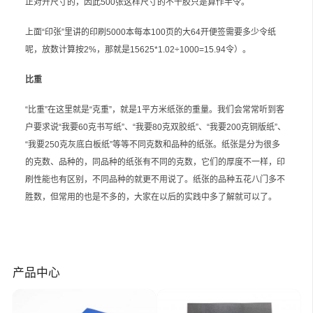
正对开尺寸的，因此500张这样尺寸的不干胶只是算作半令。
上面“印张”里讲的印刷5000本每本100页的大64开便签需要多少令纸
呢，放数计算按2%，那就是15625*1.02÷1000=15.94令）。
比重
“比重”在这里就是“克重”，就是1平方米纸张的重量。我们会常常听到客
户要求说“我要60克书写纸”、“我要80克双胶纸”、“我要200克铜版纸”、
“我要250克灰底白板纸”等等不同克数和品种的纸张。纸张是分为很多
的克数、品种的，同品种的纸张有不同的克数，它们的厚度不一样，印
刷性能也有区别，不同品种的就更不用说了。纸张的品种五花八门多不
胜数，但常用的也是不多的，大家在以后的实践中多了解就可以了。
产品中心