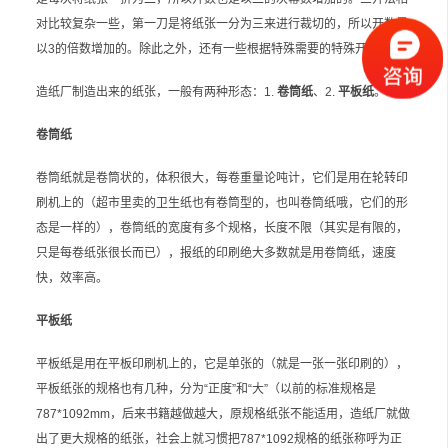
对比较复杂一些，第一刀是将纸张一分为三来进行裁切的，所以开数是
以3的倍数增加的。除此之外，还有一些根据特殊需要的特殊开法。
造纸厂制造出来的纸张，一般有两种形态：1.
卷筒纸
、2.
平板纸
。
卷筒纸
卷筒纸就是卷筒状的，体积很大，每卷重量论吨计，它们是用在轮转印
刷机上的（超市里卖的卫生纸也有卷筒型的，也叫卷筒纸哦，它们的形
态是一样的），卷筒纸的宽度有多个规格，长度不限（其实是有限的，
只是每卷纸张很长而已），报纸的印刷绝大多数就是用卷筒纸，速度
快，效率高。
平板纸
平板纸是用在平板印刷机上的，它是单张的（就是一张一张印刷的），
平板纸张的规格也有几种，分为“正度”和“大”（以前的标准规格是
787*1092mm，后来书籍越做越大，原规格纸张不能适用，造纸厂就做
出了更大规格的纸张，社会上就习惯把787*1092规格的纸张称呼为正