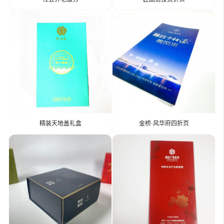
精装天地盖礼盒
金桥·风华府四折页