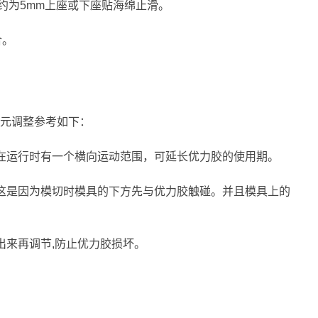
约为5mm上座或下座贴海绵止滑。
合。
元调整参考如下：
在运行时有一个横向运动范围，可延长优力胶的使用期。
这是因为模切时模具的下方先与优力胶触碰。并且模具上的
出来再调节,防止优力胶损坏。