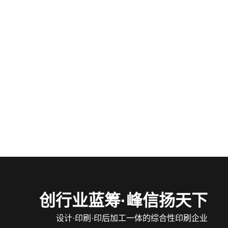
创行业蓝筹·峰信扬天下
设计·印刷·印后加工一体的综合性印刷企业