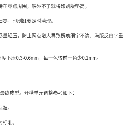
持在零点周围，触碰不了就将印刷版垫高。
归零，印刷缸要定时清理。
尽量轻压，防止网点增大导致楞痕细字不清、满版反白字重
下压0.3-0.6mm，每一色较前一色少0.1mm。
最终成型。开槽单元调整参考如下：
标准。
为标准。