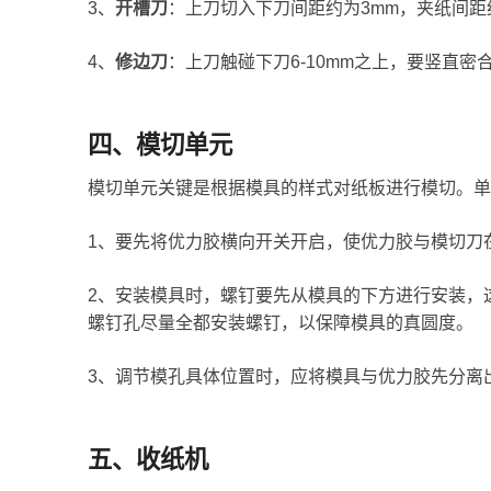
3、
开槽刀
：上刀切入下刀间距约为3mm，夹纸间距
4、
修边刀
：上刀触碰下刀6-10mm之上，要竖直密
四、模切单元
模切单元关键是根据模具的样式对纸板进行模切。单
1、要先将优力胶横向开关开启，使优力胶与模切刀
2、安装模具时，螺钉要先从模具的下方进行安装，
螺钉孔尽量全都安装螺钉，以保障模具的真圆度。
3、调节模孔具体位置时，应将模具与优力胶先分离
五、收纸机