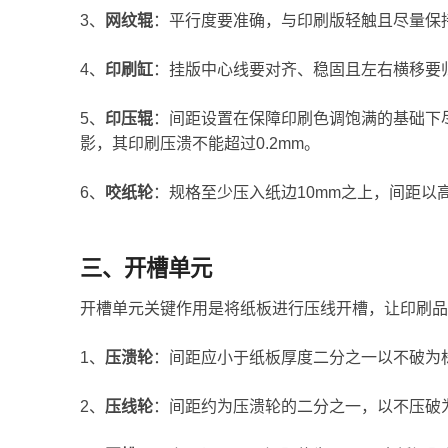
3、
网纹辊
：平行度要准确，与印刷版轻触且尽量保
4、
印刷缸
：挂版中心线要对齐、稳固且左右横移要
5、
印压辊
：间距设置在保障印刷色调饱满的基础下
影，其印刷压溃不能超过0.2mm。
6、
咬纸轮
：规格至少压入纸边10mm之上，间距以高度
三、开槽单元
开槽单元关键作用是将纸板进行压线开槽，让印刷品
1、
压溃轮
：间距应小于纸板厚度二分之一以不破为
2、
压线轮
：间距约为压溃轮的二分之一，以不压破