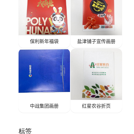
保利新年福袋
盐津铺子宣传画册
中战集团画册
红星农谷折页
标签