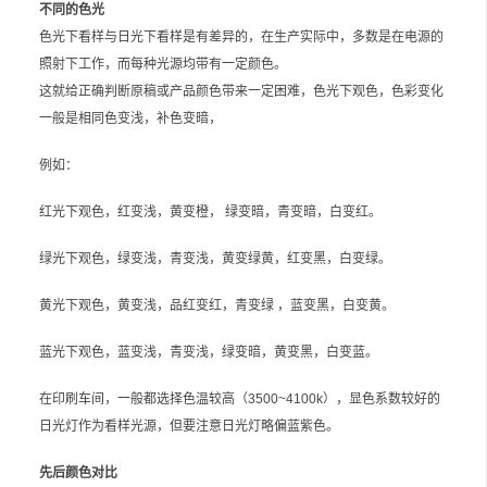
不同的色光
色光下看样与日光下看样是有差异的，在生产实际中，多数是在电源的
照射下工作，而每种光源均带有一定颜色。
这就给正确判断原稿或产品颜色带来一定困难，色光下观色，色彩变化
一般是相同色变浅，补色变暗，
例如：
红光下观色，红变浅，黄变橙， 绿变暗，青变暗，白变红。
绿光下观色，绿变浅，青变浅，黄变绿黄，红变黑，白变绿。
黄光下观色，黄变浅，品红变红，青变绿 ，蓝变黑，白变黄。
蓝光下观色，蓝变浅，青变浅，绿变暗，黄变黑，白变蓝。
在印刷车间，一般都选择色温较高（3500~4100k），显色系数较好的
日光灯作为看样光源，但要注意日光灯略偏蓝紫色。
先后颜色对比