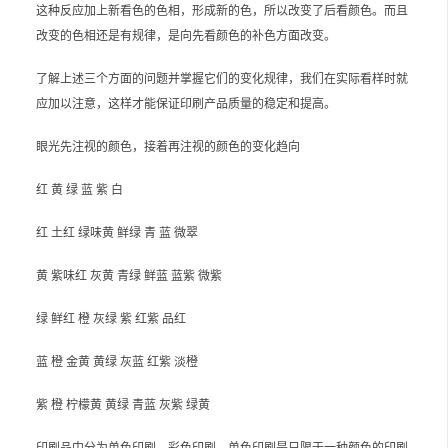
这种反应加上新看色的色相，形成新的色，所以改变了后看颜色。而且
改变的色相还是有规律，是向先看颜色的补色方面改变。
了解上述三个方面的问题并掌握它们的变化规律，我们在实际看样时就
应加以注意，这样才能保证印刷产品质量的稳定和提高。
眼光先注视的颜色，接着再注视的颜色的变化趋向
红 黄 绿 蓝 紫 白
红 土红 绿味黄 鲜绿 青 蓝 微翠
黄 紫味红 灰黄 青绿 鲜蓝 蓝紫 微紫
绿 鲜红 橙 灰绿 紫 红紫 品红
蓝 橙 金黄 黄绿 灰蓝 红紫 淡橙
紫 橙 柠檬黄 黄绿 青蓝 灰紫 绿黄
印刷品中分为单色印刷、彩色印刷。单色印刷是只限于一种颜色的印刷