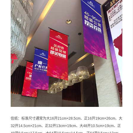
信纸：标准尺寸通常为大16开21cm×28.5cm、正16开19cm×26cm、大
32开14.5cm×21cm、正32开13cm×19cm、大48开10.5cm×19cm、正