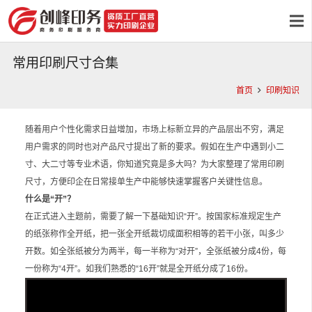
常用印刷尺寸合集
首页
印刷知识
随着用户个性化需求日益增加，市场上标新立异的产品层出不穷，满足
用户需求的同时也对产品尺寸提出了新的要求。假如在生产中遇到小二
寸、大二寸等专业术语，你知道究竟是多大吗？为大家整理了常用印刷
尺寸，方便印企在日常接单生产中能够快速掌握客户关键性信息。
什么是“开”？
在正式进入主题前，需要了解一下基础知识“开”。按国家标准规定生产
的纸张称作全开纸，把一张全开纸裁切成面积相等的若干小张，叫多少
开数。如全张纸被分为两半，每一半称为“对开”，全张纸被分成4份，每
一份称为“4开”。如我们熟悉的“16开”就是全开纸分成了16份。