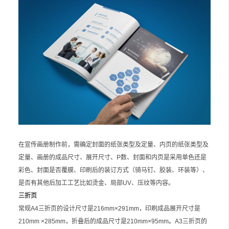
在宣传画册制作前，需确定封面的纸张类型及定量、内页的纸张类型及
定量、画册的成品尺寸、展开尺寸、P数、封面和内页是采用单色还是
彩色、封面是否覆膜、印刷后的装订方式（骑马钉、胶装、环装等）、
是否有其他后加工工艺比如烫金、局部UV、压纹等内容。
三折页
常规A4三折页的设计尺寸是216mm×291mm，印刷成品展开尺寸是
210mm ×285mm，折叠后的成品尺寸是210mm×95mm。A3三折页的