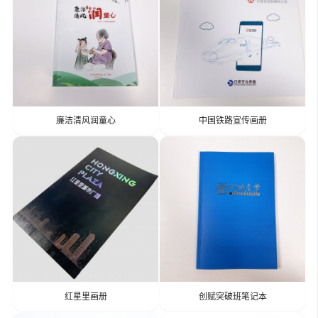
廉洁清风润童心
中国铁路宣传画册
红星里画册
创赋突破班笔记本