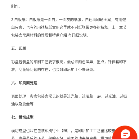
制作。
3.白板纸：白板纸是一面白，一面灰的纸张，白色面印刷图案，有用做
单只盒，也有的用裱坑纸盒用这里就不对纸张做更多的解释，上一章节
包装盒常用材料的性质和特点介绍 有详细说明。
五、印刷
彩盒包装盒的印刷工艺要求很高，最忌讳颜色差异，墨点，针位套印不
准，刮花等问题的存在，也会对印后加工带来麻烦。
六、印刷面处理
表面处理，彩盒包装盒常见的就是过光胶，过哑胶，uv，过光油，过哑
油以及烫金等
七、模切成型
模切成型也叫在包装印刷行业【啤】，是印后加工工艺里比较重要的环
节，也是最后的环节，做的不好，前面的功夫将白费，模切成型注意压