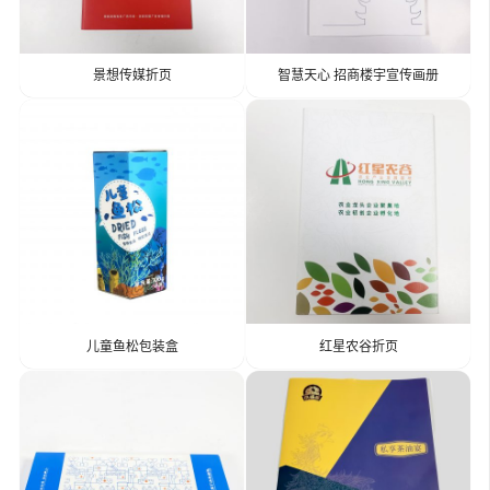
景想传媒折页
智慧天心 招商楼宇宣传画册
儿童鱼松包装盒
红星农谷折页