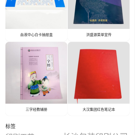
血液中心白卡抽屉盒
洪盛源菜单宣传
三字经教辅册
大汉集团红色笔记本
标签