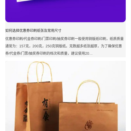
如何选择优惠券印刷纸张及常用尺寸
优惠券印刷/代金券印刷/门票印刷/抽奖券印刷一般使用铜版纸印刷，纸质质量
通常为：157克，200克，250克铜版纸。克数越多纸张越厚，为了确保优惠
券/代金券/门票/抽奖券印刷的档次和质量，建议使用20…