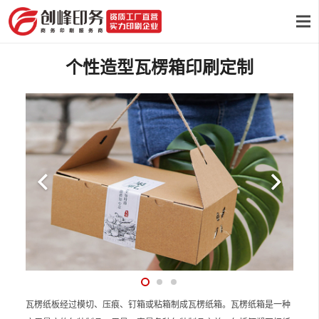
个性造型瓦楞箱印刷定制
瓦楞纸板经过模切、压痕、钉箱或粘箱制成瓦楞纸箱。瓦楞纸箱是一种