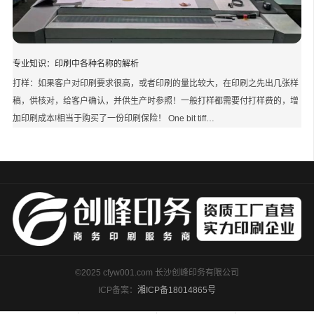
专业知识：印刷中各种名称的解析
打样：如果客户对印刷要求很高，或者印刷的量比较大，在印刷之先出几张样
稿，供核对，给客户确认，并供生产时参照！一般打样都需要付打样费的，增
加印刷成本!相当于购买了一份印刷保险！ One bit tiff…
©2025 cfyw001.com 长沙创峰印务有限公司
ICP备案：
湘ICP备18014865号