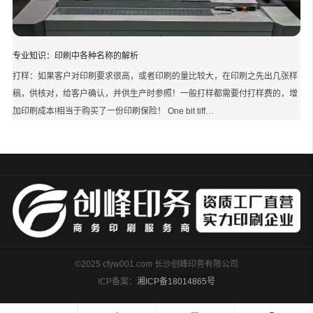
专业知识：印刷中各种名称的解析
打样：如果客户对印刷要求很高，或者印刷的量比较大，在印刷之先出几张样
稿，供核对，给客户确认，并供生产时参照！一般打样都需要付打样费的，增
加印刷成本!相当于购买了一份印刷保险！ One bit tiff…
©2025 cfyw001.com 长沙创峰印务有限公司
ICP备案：
湘ICP备18014865号