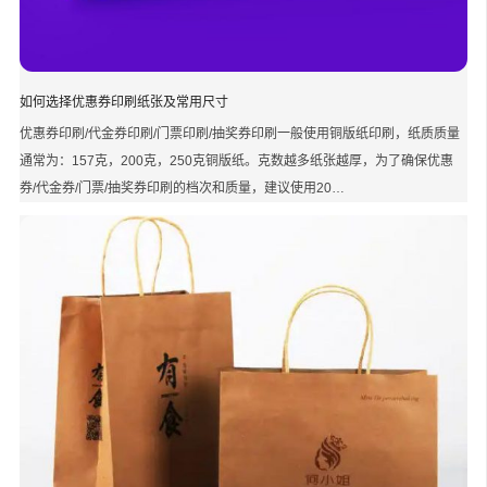
如何选择优惠券印刷纸张及常用尺寸
优惠券印刷/代金券印刷/门票印刷/抽奖券印刷一般使用铜版纸印刷，纸质质量
通常为：157克，200克，250克铜版纸。克数越多纸张越厚，为了确保优惠
券/代金券/门票/抽奖券印刷的档次和质量，建议使用20…