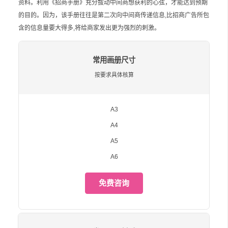
资料。利用《招商手册》充分拔动中间商想获利的心弦，才能达到预期
的目的。因为，该手册往往是第二次向中间商传递信息,比招商广告所包
含的信息量要大得多,将给商家发出更为强烈的刺激。
常用画册尺寸
按要求具体核算
A3
A4
A5
A6
免费咨询