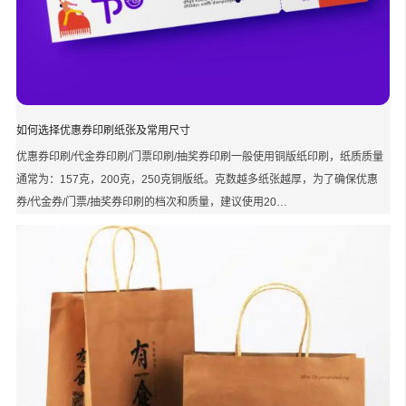
如何选择优惠券印刷纸张及常用尺寸
优惠券印刷/代金券印刷/门票印刷/抽奖券印刷一般使用铜版纸印刷，纸质质量
通常为：157克，200克，250克铜版纸。克数越多纸张越厚，为了确保优惠
券/代金券/门票/抽奖券印刷的档次和质量，建议使用20…