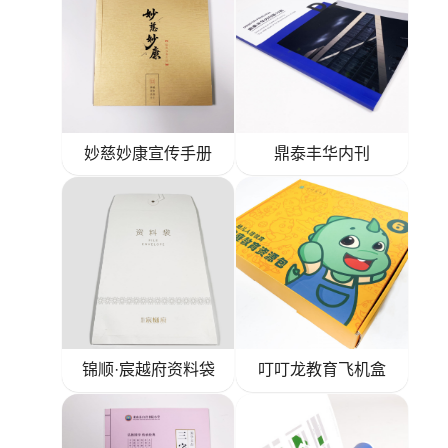
妙慈妙康宣传手册
鼎泰丰华内刊
锦顺·宸越府资料袋
叮叮龙教育飞机盒